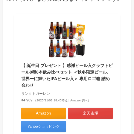
【 誕生日 プレゼント 】感謝ビール入クラフトビ
ール8種8本飲み比べセット ＜秋冬限定ビール、
世界一に輝いたIPAビール入＞ 専用ロゴ箱 詰め
合わせ
‎サンクトガーレン
¥4,989
（2025/11/03 18:45時点 | Amazon調べ）
Amazon
楽天市場
Yahooショッピング