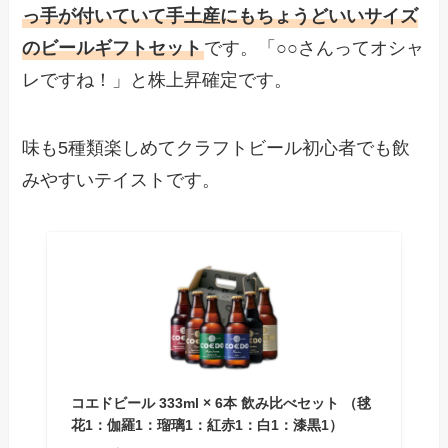
っ手が付いていて手土産にもちょうどいいサイズ
のビールギフトセット
です。「○○さんってオシャ
レですね！」と株上昇確定です。
味も5種類楽しめてクラフトビール初心者でも飲
みやすいテイストです。
コエドビール 333ml × 6本 飲み比べセット （毬
花1：伽羅1：瑠璃1：紅赤1：白1：漆黒1）