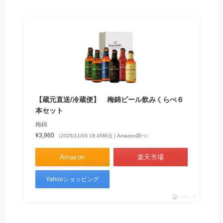
【蔵元直送/冷蔵便】 梅錦ビール飲みくらべ６
本セット
梅錦
¥3,960
（2025/11/03 18:45時点 | Amazon調べ）
Amazon
楽天市場
Yahooショッピング
ポチップ