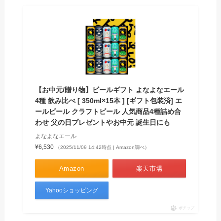
【お中元/贈り物】ビールギフト よなよなエール
4種 飲み比べ [ 350ml×15本 ] [ギフト包装済] エ
ールビール クラフトビール 人気商品4種詰め合
わせ 父の日プレゼントやお中元 誕生日にも
‎よなよなエール
¥6,530
（2025/11/09 14:42時点 | Amazon調べ）
Amazon
楽天市場
Yahooショッピング
ポチップ