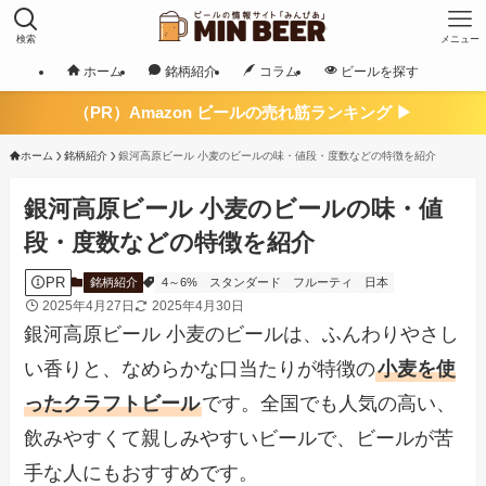
検索
メニュー
ホーム
銘柄紹介
コラム
ビールを探す
（PR）Amazon ビールの売れ筋ランキング ▶
ホーム
銘柄紹介
銀河高原ビール 小麦のビールの味・値段・度数などの特徴を紹介
銀河高原ビール 小麦のビールの味・値
段・度数などの特徴を紹介
PR
銘柄紹介
4～6%
スタンダード
フルーティ
日本
2025年4月27日
2025年4月30日
銀河高原ビール 小麦のビールは、ふんわりやさし
い香りと、なめらかな口当たりが特徴の
小麦を使
ったクラフトビール
です。全国でも人気の高い、
飲みやすくて親しみやすいビールで、ビールが苦
手な人にもおすすめです。