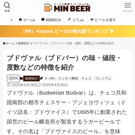
検索
メニュー
ホーム
銘柄紹介
コラム
ビールを探す
（PR）Amazon ビールの売れ筋ランキング ▶
ホーム
銘柄紹介
ブドヴァル（ブドバー）の味・値段・度数などの特徴を紹介
ブドヴァル（ブドバー）の味・値段・
度数などの特徴を紹介
PR
銘柄紹介
4～6%
スッキリ爽快
チェコ
プレミアム
2025年4月29日
2025年4月30日
ブドヴァル（Budweiser Budvar）は、チェコ共和
国南部の都市チェスケー・ブジェヨヴィツェ（ド
イツ語名：ブドヴァイス）で1895年に創業された
国営のビール醸造所が製造するラガービールで
す。​その名は「ブドヴァイスのビール」を意味